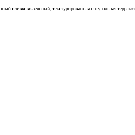
анный оливково-зеленый, текстурированная натуральная террако