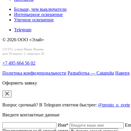
Больше, чем выключатели
Интерьерное освещение
Уличное освещение
Telegram
© 2026 ООО «Элай»
121351, улица Ивана Франко,
дом 26 корпус 2, квартира 16
+7 495 664 56 02
Политика конфиденциальности
Разработка — Catapulta
Наверх
Оформить заявку
Вопрос срочный? В Telegram ответим быстрее:
@prosto_o_svete
Введите контактные данные
Имя*
Em
Предпочтительный способ связи