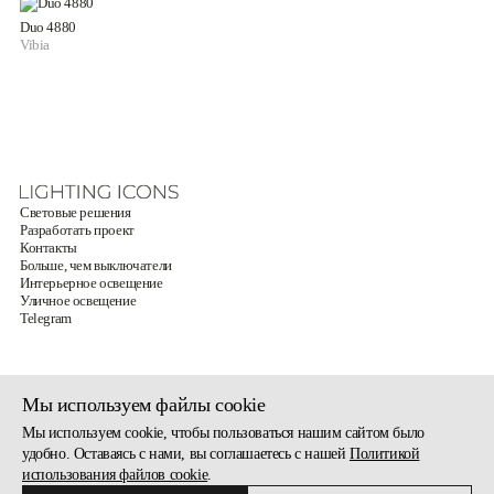
Duo 4880
Vibia
Световые решения
Разработать проект
Контакты
Больше, чем выключатели
Интерьерное освещение
Уличное освещение
Telegram
Мы используем файлы cookie
Политика конфиденциальности
Разработка — Catapulta
Мы используем cookie, чтобы пользоваться нашим сайтом было
Наверх
удобно. Оставаясь с нами, вы соглашаетесь с нашей
Политикой
© 2026 ООО «Элай»
использования файлов cookie
.
121351, улица Ивана Франко,