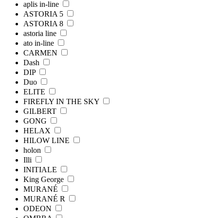
aplis in-line
ASTORIA 5
ASTORIA 8
astoria line
ato in-line
CARMEN
Dash
DIP
Duo
ELITE
FIREFLY IN THE SKY
GILBERT
GONG
HELAX
HILOW LINE
holon
Illi
INITIALE
King George
MURANÉ
MURANÉ R
ODEON