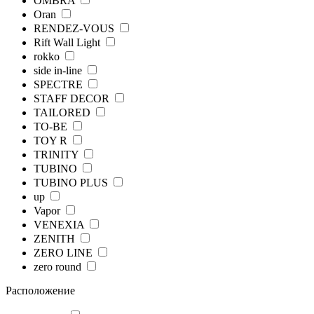
OMBRA
Oran
RENDEZ-VOUS
Rift Wall Light
rokko
side in-line
SPECTRE
STAFF DECOR
TAILORED
TO-BE
TOY R
TRINITY
TUBINO
TUBINO PLUS
up
Vapor
VENEXIA
ZENITH
ZERO LINE
zero round
Расположение