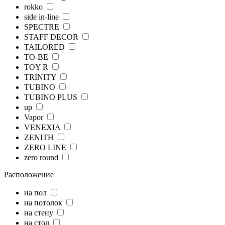
rokko
side in-line
SPECTRE
STAFF DECOR
TAILORED
TO-BE
TOY R
TRINITY
TUBINO
TUBINO PLUS
up
Vapor
VENEXIA
ZENITH
ZERO LINE
zero round
Расположение
на пол
на потолок
на стену
на стол