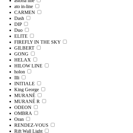
astoria line
ato in-line
CARMEN
Dash
DIP
Duo
ELITE
FIREFLY IN THE SKY
GILBERT
GONG
HELAX
HILOW LINE
holon
Illi
INITIALE
King George
MURANÉ
MURANÉ R
ODEON
OMBRA
Oran
RENDEZ-VOUS
Rift Wall Light