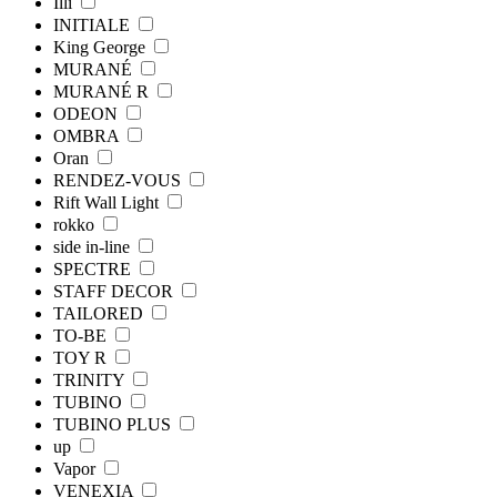
Illi
INITIALE
King George
MURANÉ
MURANÉ R
ODEON
OMBRA
Oran
RENDEZ-VOUS
Rift Wall Light
rokko
side in-line
SPECTRE
STAFF DECOR
TAILORED
TO-BE
TOY R
TRINITY
TUBINO
TUBINO PLUS
up
Vapor
VENEXIA