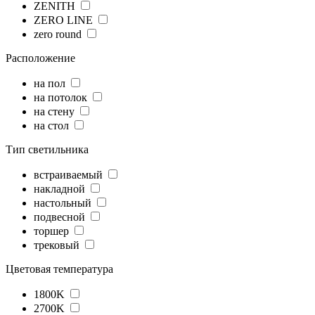
ZENITH
ZERO LINE
zero round
Расположение
на пол
на потолок
на стену
на стол
Тип светильника
встраиваемый
накладной
настольный
подвесной
торшер
трековый
Цветовая температура
1800K
2700K