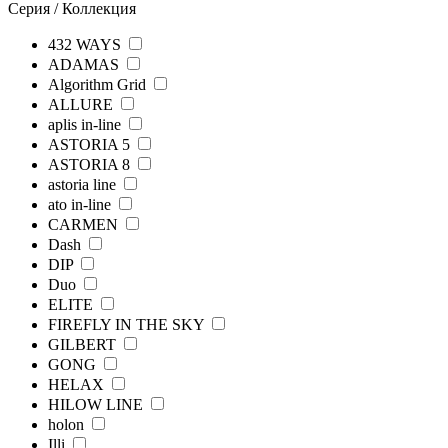
Серия / Коллекция
432 WAYS
ADAMAS
Algorithm Grid
ALLURE
aplis in-line
ASTORIA 5
ASTORIA 8
astoria line
ato in-line
CARMEN
Dash
DIP
Duo
ELITE
FIREFLY IN THE SKY
GILBERT
GONG
HELAX
HILOW LINE
holon
Illi