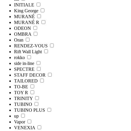
INITIALE
King George
MURANÉ
MURANÉ R
ODEON
OMBRA
Oran
RENDEZ-VOUS
Rift Wall Light
rokko
side in-line
SPECTRE
STAFF DECOR
TAILORED
TO-BE
TOY R
TRINITY
TUBINO
TUBINO PLUS
up
Vapor
VENEXIA